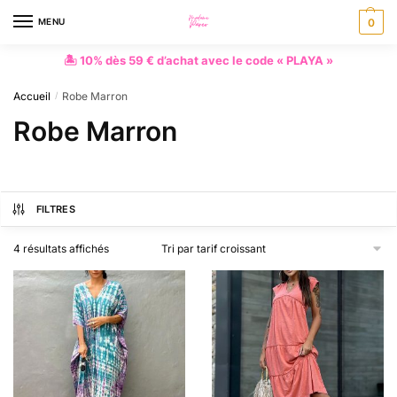
MENU
0
🏝 10% dès 59 € d’achat avec le code « PLAYA »
Accueil
Robe Marron
/
Robe Marron
FILTRES
4 résultats affichés