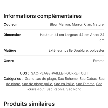
Informations complémentaires
Couleur
Bleu, Marron, Marron Clair, Naturel
Dimension
Hauteur: 41 cm Largeur: 44 cm Anse: 24
cm
Matière
Extérieur: paille Doublure: polyester
Genre
Femme
UGS :
SAC-PLAGE-PAILLE-FOURRE-TOUT
Catégories :
Grand sac de plage
,
Sac Boheme
,
Sac Cabas
,
Sac
de plage
,
Sac de plage paille
,
Sac en Paille
,
Sac Femme
,
Sac
Fourre-Tout
,
Sac Raphia
,
Sac Rond
Produits similaires