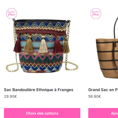
Sac Bandoulière Ethnique à Franges
Grand Sac en P
29.90
€
59.90
€
Choix des options
Ajo