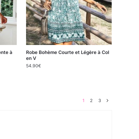
ente à
Robe Bohème Courte et Légère à Col
en V
54.90
€
1
2
3