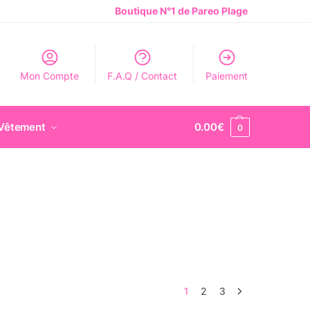
Boutique N°1 de Pareo Plage
Mon Compte
F.A.Q / Contact
Paiement
Vêtement
0.00
€
0
1
2
3