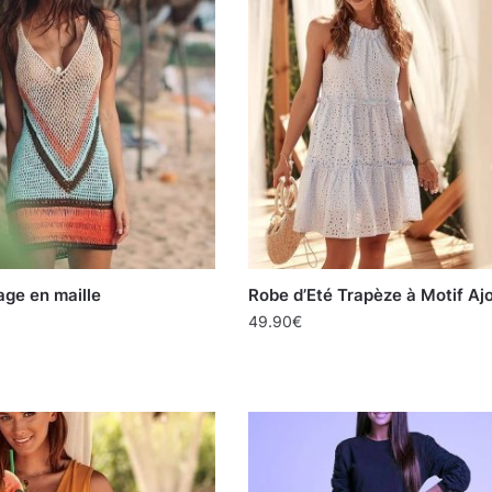
age en maille
Robe d’Eté Trapèze à Motif Aj
49.90
€