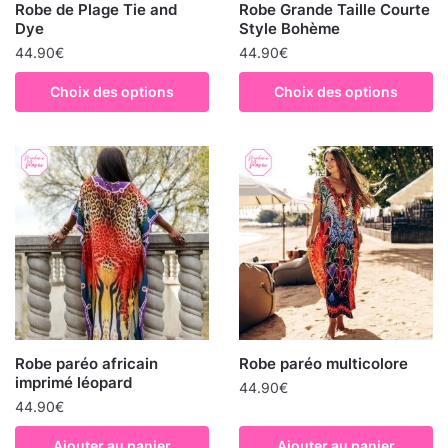
Robe de Plage Tie and
Robe Grande Taille Courte
Dye
Style Bohème
44.90
€
44.90
€
Choix des options
Choix des options
Robe paréo africain
Robe paréo multicolore
imprimé léopard
44.90
€
44.90
€
Ajouter au panier
Ajouter au panier