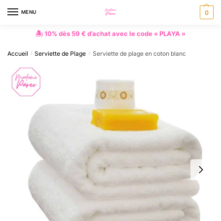
MENU
0
🏝 10% dès 59 € d’achat avec le code « PLAYA »
Accueil
Serviette de Plage
Serviette de plage en coton blanc
/
/