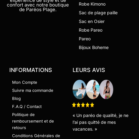
expérience de style et de
Robe Kimono
confort avec notre boutique
de Paréos Plage.
Sac de plage paille
Sac en Osier
Robe Pareo
Pareo
Bijoux Boheme
INFORMATIONS
LEURS AVIS
Mon Compte
Suivre ma commande
Blog
F.A.Q / Contact
Politique de
« Un paréo de qualité, je ne
remboursement et de
l’ai pas quitté de mes
retours
vacances. »
Conditions Générales de