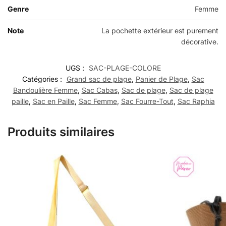
Genre
Femme
Note
La pochette extérieur est purement
décorative.
UGS :
SAC-PLAGE-COLORE
Catégories :
Grand sac de plage
,
Panier de Plage
,
Sac
Bandoulière Femme
,
Sac Cabas
,
Sac de plage
,
Sac de plage
paille
,
Sac en Paille
,
Sac Femme
,
Sac Fourre-Tout
,
Sac Raphia
Produits similaires