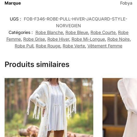
Marque
Fobya
UGS :
FOB-F346-ROBE-PULL-HIVER-JACQUARD-STYLE-
NORVEGIEN
Catégories :
Robe Blanche
,
Robe Bleue
,
Robe Courte
,
Robe
Femme
,
Robe Grise
,
Robe Hiver
,
Robe Mi-Longue
,
Robe Noire
,
Robe Pull
,
Robe Rouge
,
Robe Verte
,
Vêtement Femme
Produits similaires