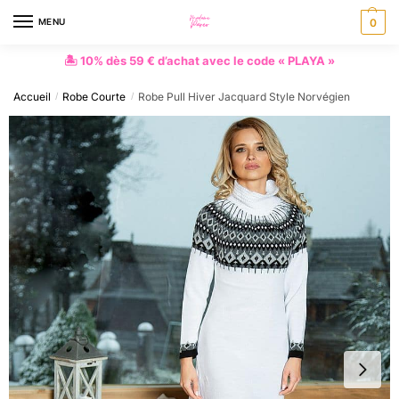
MENU
0
🏝 10% dès 59 € d’achat avec le code « PLAYA »
Accueil
Robe Courte
Robe Pull Hiver Jacquard Style Norvégien
/
/