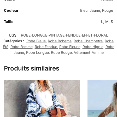
Couleur
Bleu, Jaune, Rouge
Taille
L, M, S
UGS :
ROBE-LONGUE-VINTAGE-FENDUE-EFFET-FLORAL
Catégories :
Robe Bleue
,
Robe Boheme
,
Robe Champetre
,
Robe
Été
,
Robe Femme
,
Robe Fendue
,
Robe Fleurie
,
Robe Hippie
,
Robe
Jaune
,
Robe Longue
,
Robe Rouge
,
Vêtement Femme
Produits similaires