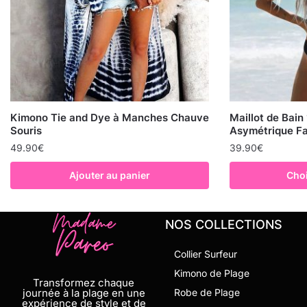
Kimono Tie and Dye à Manches Chauve
Maillot de Bain
Souris
Asymétrique Fa
49.90
€
39.90
€
Ajouter au panier
Choi
NOS COLLECTIONS
Collier Surfeur
Kimono de Plage
Transformez chaque
journée à la plage en une
Robe de Plage
expérience de style et de