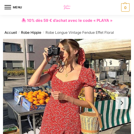
MENU
0
🏝 10% dès 59 € d’achat avec le code « PLAYA »
Accueil
Robe Hippie
Robe Longue Vintage Fendue Effet Floral
/
/