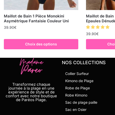
Maillot de Bain 1 Pièce Monokini
Maillot de Bain
Asymétrique Fantaisie Couleur Uni
Epaules Dénud
39.90
€
39.90
€
Choix des options
Choi
NOS COLLECTIONS
Collier Surfeur
Kimono de Plage
Transformez chaque
journée à la plage en une
Robe de Plage
expérience de style et de
Robe Kimono
confort avec notre boutique
de Paréos Plage.
Sac de plage paille
Sac en Osier