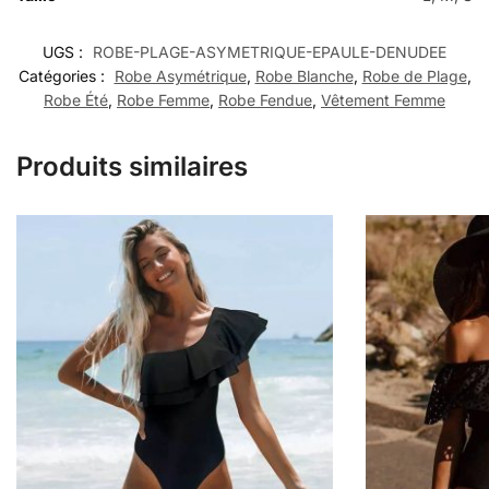
UGS :
ROBE-PLAGE-ASYMETRIQUE-EPAULE-DENUDEE
Catégories :
Robe Asymétrique
,
Robe Blanche
,
Robe de Plage
,
Robe Été
,
Robe Femme
,
Robe Fendue
,
Vêtement Femme
Produits similaires