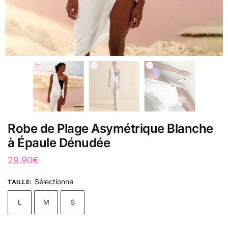
Robe de Plage Asymétrique Blanche
à Épaule Dénudée
29.90
€
Sélectionne
TAILLE
:
L
M
S