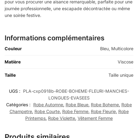
pour vous procurer une aisance remarquable, parfaite pour une
journée professionnelle, une escapade décontractée ou même
une soirée festive.
Informations complémentaires
Couleur
Bleu, Multicolore
Matière
Viscose
Taille
Taille unique
UGS :
PLA-cxp0918b-ROBE-BOHEME-FLEURI-MANCHES-
LONGUES-EVASEES
Catégories :
Robe Automne
,
Robe Bleue
,
Robe Boheme
,
Robe
Champetre
,
Robe Courte
,
Robe Femme
,
Robe Fleurie
,
Robe
Printemps
,
Robe Violette
,
Vêtement Femme
Produits similaires