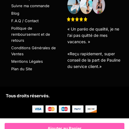
Suivre ma commande
Blog
F.A.Q / Contact
Politique de
« Un paréo de qualité, je ne
remboursement et de
l’ai pas quitté de mes
retours
vacances. »
Conditions Générales de
«Reçu rapidement, super
Ventes
conseil de la part de Pauline
Mentions Légales
du service client.»
Plan du Site
Tous droits réservés.
Ajouter au Panier