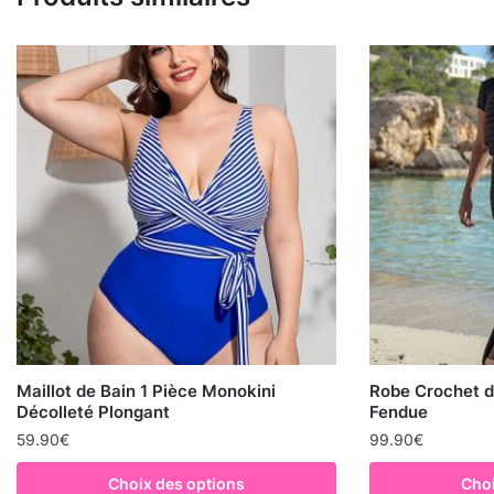
Maillot de Bain 1 Pièce Monokini
Robe Crochet d
Décolleté Plongant
Fendue
59.90
€
99.90
€
Choix des options
Choi