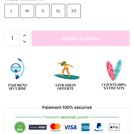
L
M
S
XL
XS
Ajouter au panier
Paiement 100% sécurisé