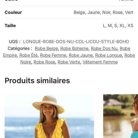
Couleur
Beige, Jaune, Noir, Rose, Vert
Taille
L, M, S, XL, XS
UGS :
LONGUE-ROBE-DOS-NU-COL-LICOU-STYLE-BOHO
Catégories :
Robe Beige
,
Robe Boheme
,
Robe Dos Nu
,
Robe
Empire
,
Robe Été
,
Robe Femme
,
Robe Jaune
,
Robe Longue
,
Robe
Noire
,
Robe Rose
,
Robe Verte
,
Vêtement Femme
Produits similaires