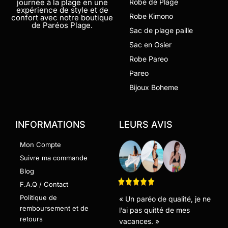
journée à la plage en une
Robe de Plage
expérience de style et de
Robe Kimono
confort avec notre boutique
de Paréos Plage.
Sac de plage paille
Sac en Osier
Robe Pareo
Pareo
Bijoux Boheme
INFORMATIONS
LEURS AVIS
Mon Compte
Suivre ma commande
Blog
F.A.Q / Contact
Politique de
« Un paréo de qualité, je ne
remboursement et de
l’ai pas quitté de mes
retours
vacances. »