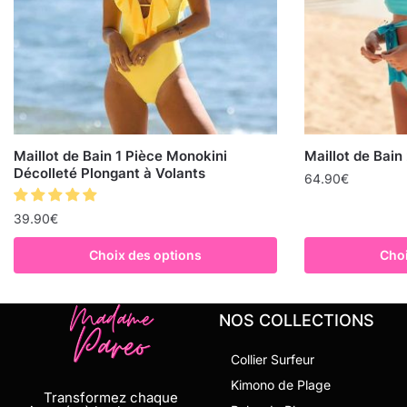
Maillot de Bain 1 Pièce Monokini
Maillot de Bain
Décolleté Plongant à Volants
64.90
€
39.90
€
Choix des options
Choi
NOS COLLECTIONS
Collier Surfeur
Kimono de Plage
Transformez chaque