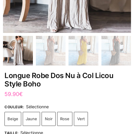
Longue Robe Dos Nu à Col Licou
Style Boho
59.90
€
Sélectionne
COULEUR
:
Beige
Jaune
Noir
Rose
Vert
Sélectionne
TAILLE
: