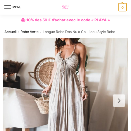
MENU
0
🏝 10% dès 59 € d’achat avec le code « PLAYA »
Accueil
Robe Verte
Longue Robe Dos Nu à Col Licou Style Boho
/
/