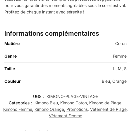
pour vous garantir des moments agréables sous le soleil estival.
Profitez de chaque instant avec sérénité !
Informations complémentaires
Matière
Coton
Genre
Femme
Taille
L, M, S
Couleur
Bleu, Orange
UGS :
KIMONO-PLAGE-VINTAGE
Catégories :
Kimono Bleu
,
Kimono Coton
,
Kimono de Plage
,
Kimono Femme
,
Kimono Orange
,
Promotions
,
Vêtement de Plage
,
Vêtement Femme