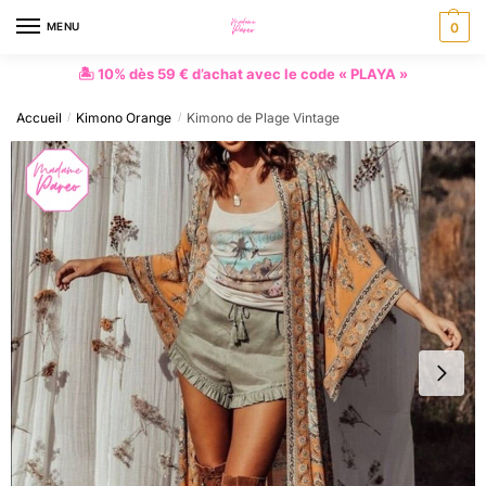
MENU
0
🏝 10% dès 59 € d’achat avec le code « PLAYA »
Accueil
Kimono Orange
Kimono de Plage Vintage
/
/