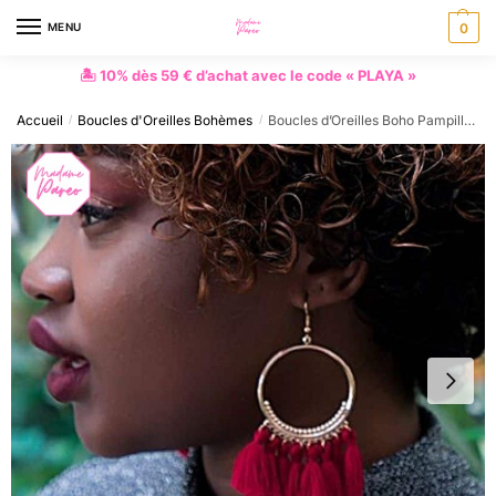
MENU
0
🏝 10% dès 59 € d’achat avec le code « PLAYA »
Accueil
Boucles d'Oreilles Bohèmes
Boucles d’Oreilles Boho Pampilles Colorées
/
/