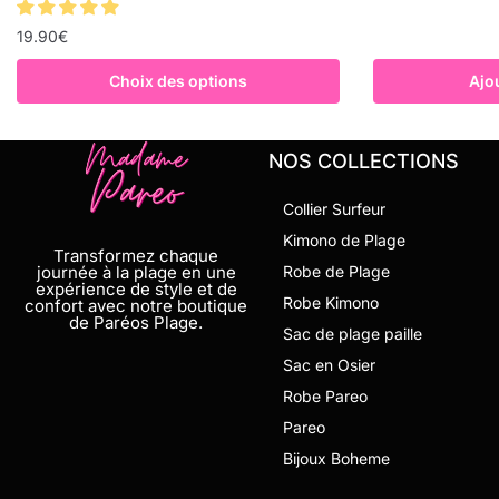
19.90
€
Choix des options
Ajo
NOS COLLECTIONS
Collier Surfeur
Kimono de Plage
Transformez chaque
journée à la plage en une
Robe de Plage
expérience de style et de
Robe Kimono
confort avec notre boutique
de Paréos Plage.
Sac de plage paille
Sac en Osier
Robe Pareo
Pareo
Bijoux Boheme